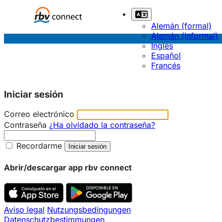
Alemán (formal)
Alemán (informal)
Inglés
Español
Francés
Iniciar sesión
Correo electrónico
Contraseña
¿Ha olvidado la contraseña?
Recordarme
Abrir/descargar app rbv connect
Aviso legal
Nutzungsbedingungen
Datenschutzbestimmungen